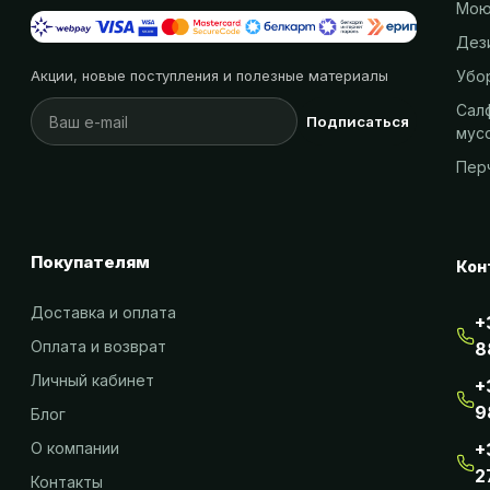
Мою
Дез
Убо
Акции, новые поступления и полезные материалы
Салф
Подписаться
мус
Пер
Покупателям
Кон
Доставка и оплата
+
Оплата и возврат
8
Личный кабинет
+
9
Блог
О компании
+
2
Контакты