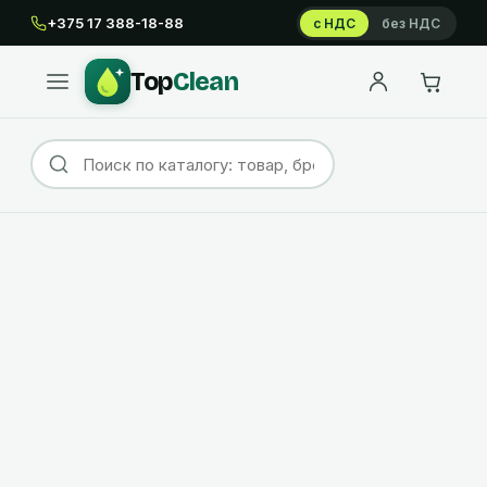
+375 17 388-18-88
с НДС
без НДС
Top
Clean