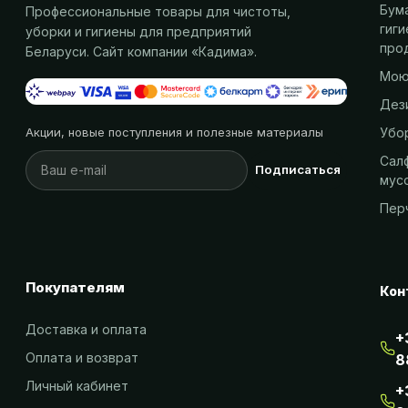
Бум
Профессиональные товары для чистоты,
гиг
уборки и гигиены для предприятий
про
Беларуси. Сайт компании «
Кадима
».
Мою
Дез
Убо
Акции, новые поступления и полезные материалы
Салф
Подписаться
мус
Пер
Покупателям
Кон
Доставка и оплата
+
Оплата и возврат
8
Личный кабинет
+