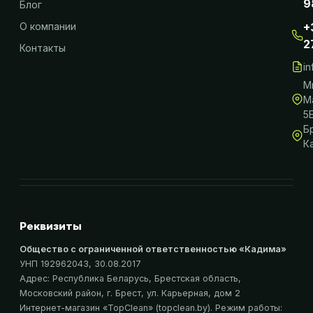
9
Блог
О компании
+
2
Контакты
i
М
М
5
Б
К
Реквизиты
Общество с ограниченной ответственностью «Кадима»
УНП 192962043
, 30.08.2017
Адрес:
Республика Беларусь, Брестская область,
Московский район, г. Брест, ул. Карьерная, дом 2
Интернет-магазин «
TopClean
» (topclean.by)
. Режим работы: