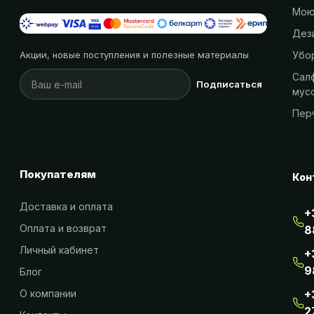
Мою
Дез
Убо
Акции, новые поступления и полезные материалы
Салф
Подписаться
мус
Пер
Покупателям
Кон
Доставка и оплата
+
Оплата и возврат
8
Личный кабинет
+
9
Блог
О компании
+
2