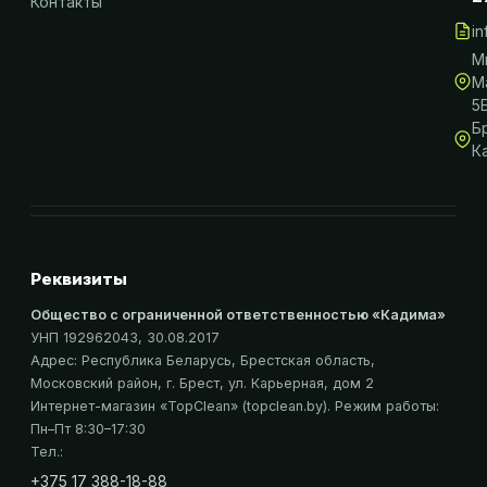
Контакты
i
М
М
5
Б
К
Реквизиты
Общество с ограниченной ответственностью «Кадима»
УНП 192962043
, 30.08.2017
Адрес:
Республика Беларусь, Брестская область,
Московский район, г. Брест, ул. Карьерная, дом 2
Интернет-магазин «
TopClean
» (topclean.by)
. Режим работы:
Пн–Пт 8:30–17:30
Тел.:
+375 17 388-18-88