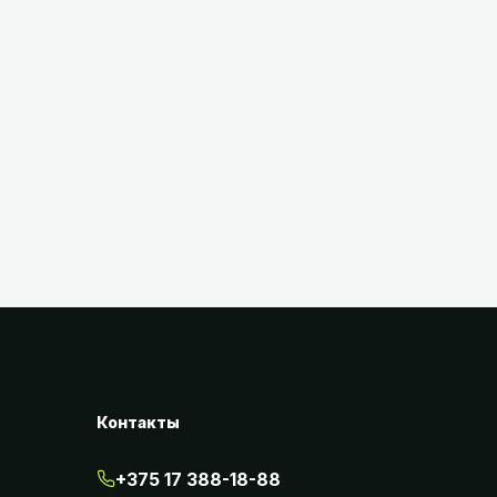
Разбор
6 мин
чтения
Концентрат или готовый раствор —
что выгоднее
Считаем реальную стоимость литра рабочего
раствора.
Контакты
+375 17 388-18-88