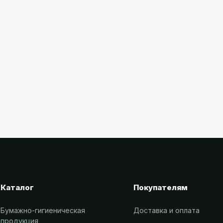
Чек-лист
4 мин
чтения
Базовый набор для уборки офиса с
нуля
Что купить в первый раз, чтобы хватило на
месяц.
Каталог
Покупателям
Бумажно-гигиеническая
Доставка и оплата
продукция