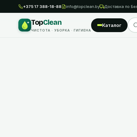
+375 17 388-18-88
info@topclean.by
Доставка по Бе
Top
Clean
Каталог
ЧИСТОТА · УБОРКА · ГИГИЕНА