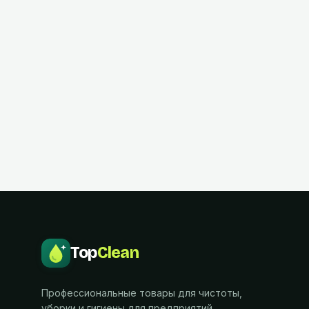
Гид
5 мин
чтения
Как рассчитать запас бумаги и
мыла на санузел
Простая формула под количество сотрудников и
проходимость.
Top
Clean
Профессиональные товары для чистоты,
уборки и гигиены для предприятий