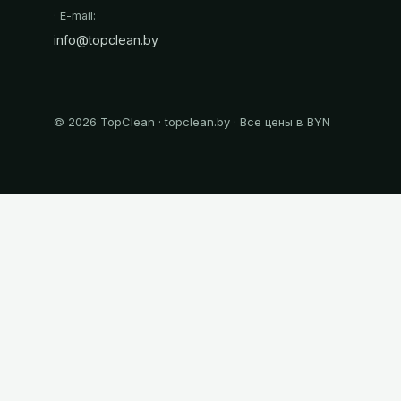
· E-mail:
info@topclean.by
©
2026
TopClean · topclean.by · Все цены в BYN