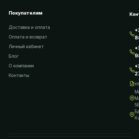
Покупателям
Кон
Доставка и оплата
+
Оплата и возврат
8
Личный кабинет
+
9
Блог
О компании
+
2
Контакты
i
М
М
5
Б
К