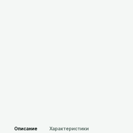
46,39
BYN
с НДС
В корзину
Склад
Минск
:
в наличии
Склад
Брест
:
в наличии
Описание
Характеристики