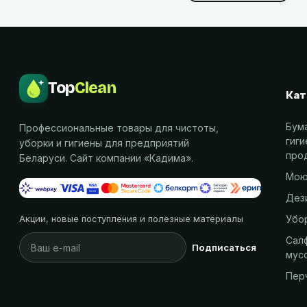
Top
Clean
Кат
Бум
Профессиональные товары для чистоты,
гиг
уборки и гигиены для предприятий
про
Беларуси. Сайт компании «
Кадима
».
Мою
Дез
Убо
Акции, новые поступления и полезные материалы
Салф
Подписаться
мус
Пер