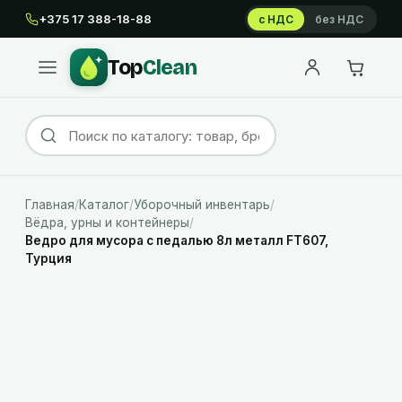
+375 17 388-18-88
с НДС
без НДС
Top
Clean
Главная
/
Каталог
/
Уборочный инвентарь
/
Вёдра, урны и контейнеры
/
Ведро для мусора с педалью 8л металл FT607,
Турция