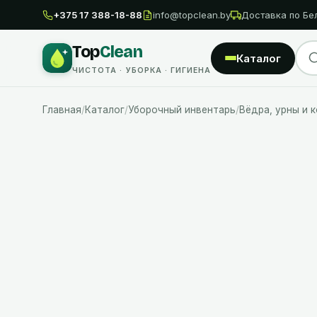
+375 17 388-18-88
info@topclean.by
Доставка по Бе
Top
Clean
Каталог
ЧИСТОТА · УБОРКА · ГИГИЕНА
Главная
/
Каталог
/
Уборочный инвентарь
/
Вёдра, урны и 