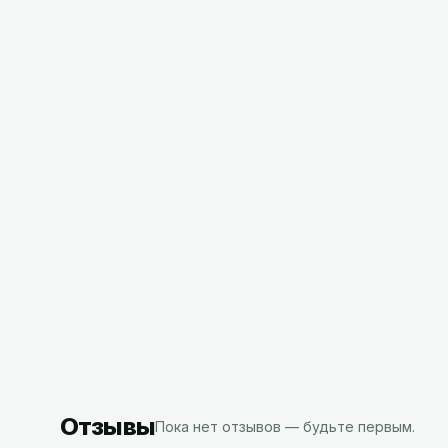
Ведро 
металл
Ведро для мусора 43л с
крышкой Veiro MaxBIN, РФ
244,33
46,39
BYN
с НДС
с НДС
Отзывы
Пока нет отзывов — будьте первым.