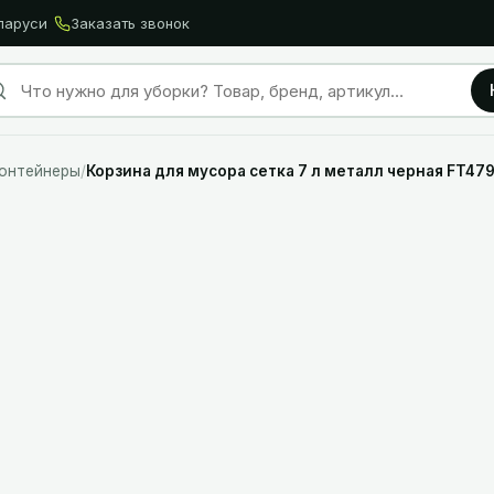
ларуси
Заказать звонок
контейнеры
/
Корзина для мусора сетка 7 л металл черная FT479
19,14
BYN