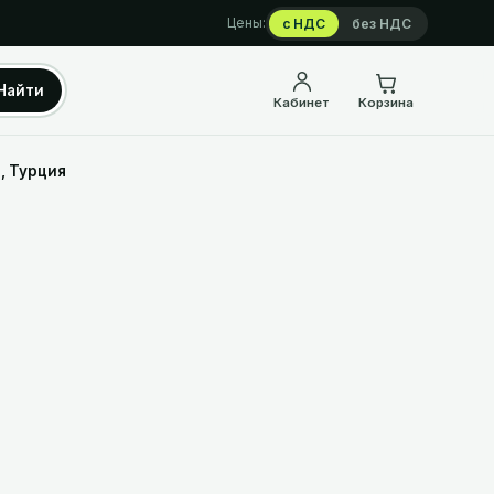
Цены:
с НДС
без НДС
Найти
Кабинет
Корзина
, Турция