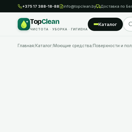
+375 17 388-18-88
info@topclean.by
Доставка по Бе
Top
Clean
Каталог
ЧИСТОТА · УБОРКА · ГИГИЕНА
Главная
/
Каталог
/
Моющие средства
/
Поверхности и пол