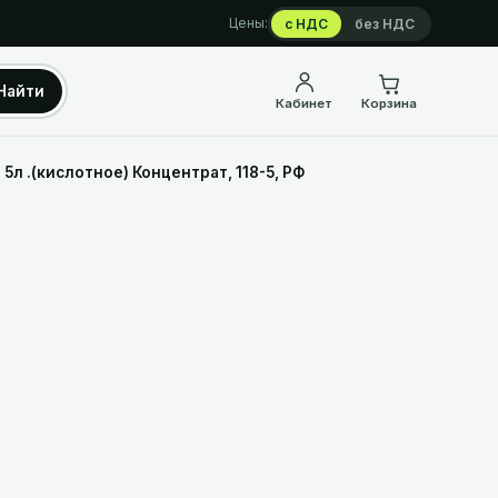
Цены:
с НДС
без НДС
Найти
Кабинет
Корзина
5л .(кислотное) Концентрат, 118-5, РФ