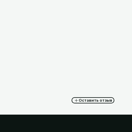
00г
ка), РБ
2,63
BYN
с НДС
Оставить отзыв