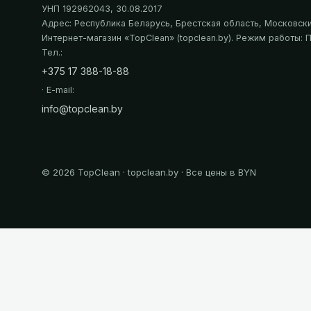
УНП 192962043
, 30.08.2017
Адрес:
Республика Беларусь, Брестская область, Московский
Интернет-магазин «
TopClean
» (topclean.by)
. Режим работы: П
Тел.:
+375 17 388-18-88
· E-mail:
info@topclean.by
©
2026
TopClean · topclean.by · Все цены в BYN