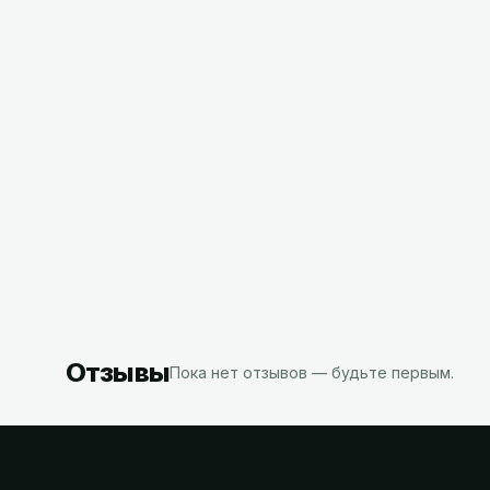
9,32
10,62
BYN
с НДС
с НДС
Отзывы
Пока нет отзывов — будьте первым.