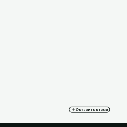
00г
ка), РБ
Порошок чистящий Пемолюкс
480г Лимон, РФ
3,91
BYN
с НДС
Оставить отзыв