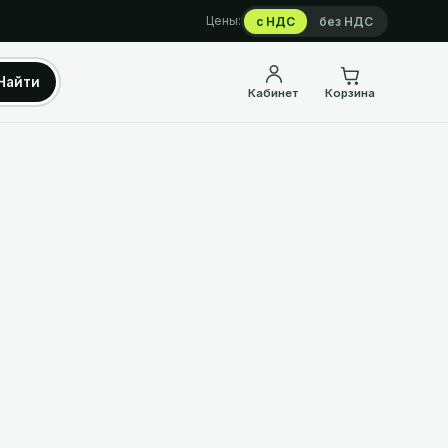
Цены:
с НДС
без НДС
Найти
Кабинет
Корзина
Б