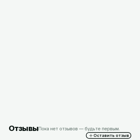
Порошок чистящий Вера Эконом Сода
Эффект, 500г (Хвоя), РБ
2,63
BYN
с НДС
Отзывы
Пока нет отзывов — будьте первым.
Оставить отзыв