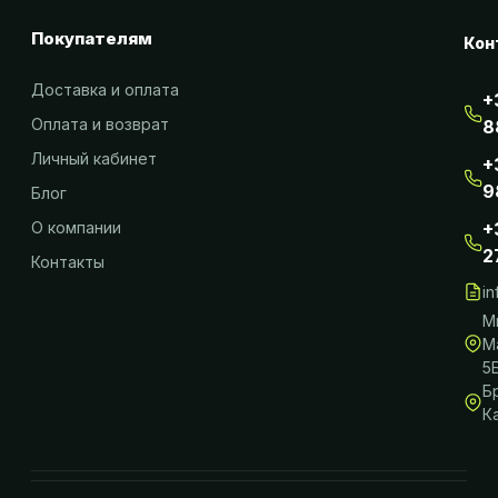
Покупателям
Кон
Доставка и оплата
+
Оплата и возврат
8
Личный кабинет
+
9
Блог
О компании
+
2
Контакты
i
М
М
5
Б
К