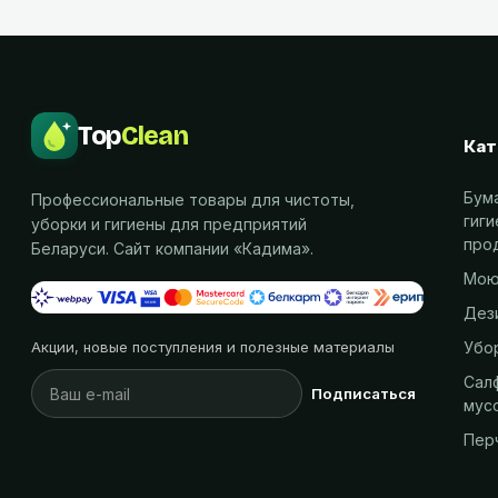
Top
Clean
Кат
Бум
Профессиональные товары для чистоты,
гиг
уборки и гигиены для предприятий
про
Беларуси. Сайт компании «
Кадима
».
Мою
Дез
Убо
Акции, новые поступления и полезные материалы
Салф
Подписаться
мус
Пер