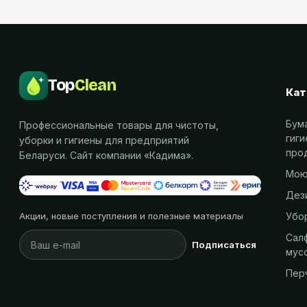
Top
Clean
Кат
Бум
Профессиональные товары для чистоты,
гиг
уборки и гигиены для предприятий
про
Беларуси. Сайт компании «
Кадима
».
Мою
Дез
Убо
Акции, новые поступления и полезные материалы
Салф
Подписаться
мус
Пер