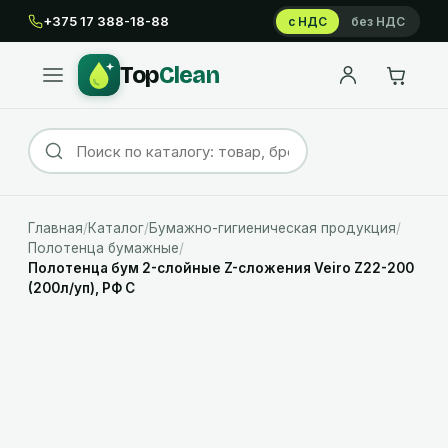
+375 17 388-18-88
с НДС
без НДС
Top
Clean
Главная
/
Каталог
/
Бумажно-гигиеническая продукция
/
Полотенца бумажные
/
Полотенца бум 2-слойные Z-сложения Veiro Z22-200
(200л/уп), РФ С