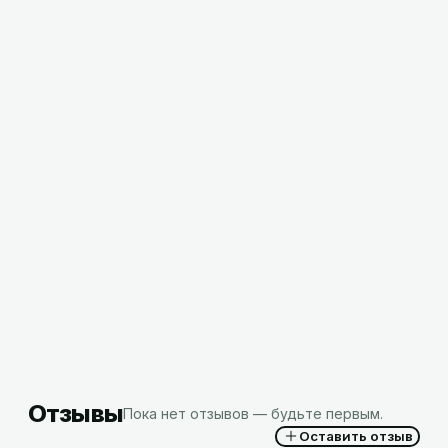
Полотенца бум 1-слойные Z-сложение Veiro
200 листов, Z3-200, РФ МР
2,66
BYN
с НДС
Отзывы
Пока нет отзывов — будьте первым.
Оставить отзыв