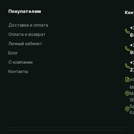
Покупателям
Кон
Доставка и оплата
+
Оплата и возврат
8
Личный кабинет
+
9
Блог
О компании
+
2
Контакты
i
М
М
5
Б
К