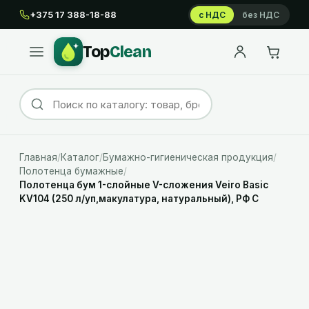
+375 17 388-18-88
с НДС
без НДС
Top
Clean
Главная
/
Каталог
/
Бумажно-гигиеническая продукция
/
Полотенца бумажные
/
Полотенца бум 1-слойные V-сложения Veiro Basic
KV104 (250 л/уп,макулатура, натуральный), РФ С