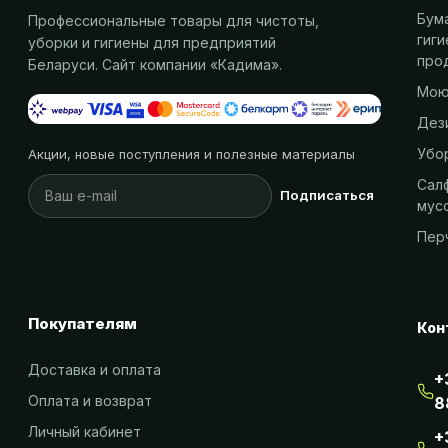
Бум
Профессиональные товары для чистоты,
гиг
уборки и гигиены для предприятий
про
Беларуси. Сайт компании «
Кадима
».
Мою
Дез
Убо
Акции, новые поступления и полезные материалы
Салф
Подписаться
мус
Пер
Покупателям
Кон
Доставка и оплата
+
Оплата и возврат
8
Личный кабинет
+