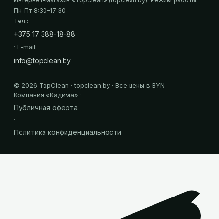
Интернет-магазин «
TopClean
» (topclean.by)
. Режим работы:
Пн–Пт 8:30–17:30
Тел.:
+375 17 388-18-88
· E-mail:
info@topclean.by
©
2026
TopClean · topclean.by · Все цены в BYN
Компания «
Кадима
» ·
Публичная оферта
·
Политика конфиденциальности