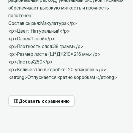
рациональный расход, уникальный рисунок тиснения
обеспечивает высокую мягкость и прочность
полотенец.
Состав сырья:Макулатура</p>
<p>Цвет: Натуральный</p>
<p>Слоев:1 слой</p>
<p>Плотность слоя:38 грамм</p>
<p>Размер листа (Ш*Д):210*216 мм.</p>
<p>Листов:250</p>
<p>Количество в коробке: 20 упаковок.</p>
<strong>Отпускается кратно коробкам </strong>
Добавить к сравнению