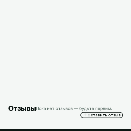
Полотенца бум 1-слойные Z-сложение Veiro
200 листов, Z3-200, РФ МР
2,66
BYN
с НДС
Отзывы
Пока нет отзывов — будьте первым.
Оставить отзыв