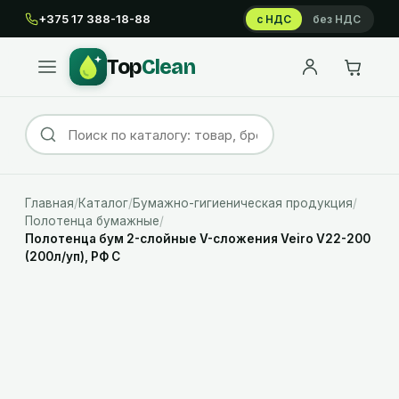
+375 17 388-18-88
с НДС
без НДС
Top
Clean
Главная
/
Каталог
/
Бумажно-гигиеническая продукция
/
Полотенца бумажные
/
Полотенца бум 2-слойные V-сложения Veiro V22-200
(200л/уп), РФ С