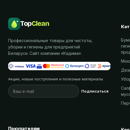
Top
Clean
Кат
Бум
Профессиональные товары для чистоты,
гиг
уборки и гигиены для предприятий
про
Беларуси. Сайт компании «
Кадима
».
Мою
Дез
Убо
Акции, новые поступления и полезные материалы
Салф
Подписаться
мус
Пер
Покупателям
Кон