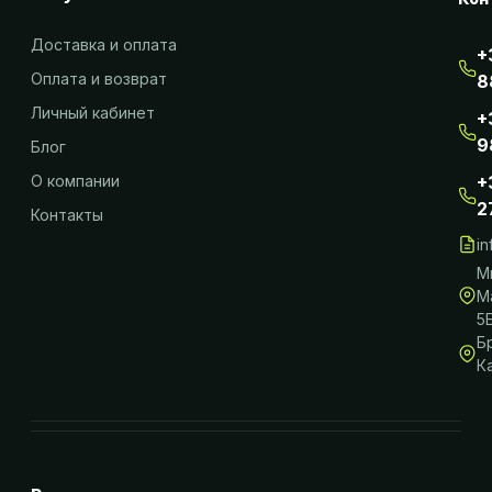
Доставка и оплата
+
Оплата и возврат
8
Личный кабинет
+
9
Блог
О компании
+
2
Контакты
i
М
М
5
Б
К