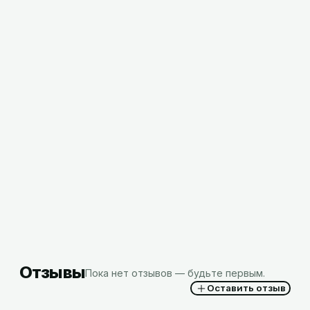
Перчатки КЩС тип 2 размер №8 РФ
2,20
BYN
с НДС
Отзывы
Пока нет отзывов — будьте первым.
Оставить отзыв