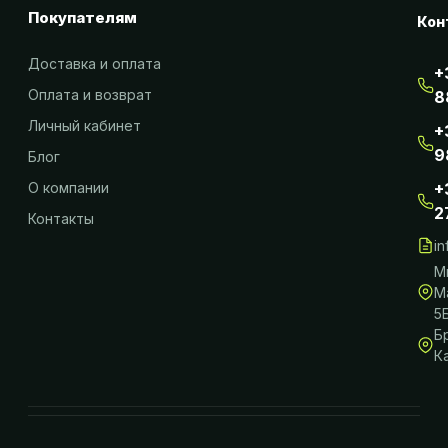
Покупателям
Кон
Доставка и оплата
+
Оплата и возврат
8
Личный кабинет
+
9
Блог
О компании
+
2
Контакты
i
М
М
5
Б
К