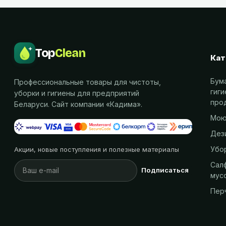
Top
Clean
Кат
Бум
Профессиональные товары для чистоты,
гиг
уборки и гигиены для предприятий
про
Беларуси. Сайт компании «
Кадима
».
Мою
Дез
Убо
Акции, новые поступления и полезные материалы
Салф
Подписаться
мус
Пер