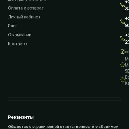
+
Оплата и возврат
8
Личный кабинет
+
9
Блог
О компании
+
2
Контакты
i
М
М
5
Б
К
Реквизиты
Общество с ограниченной ответственностью «Кадима»