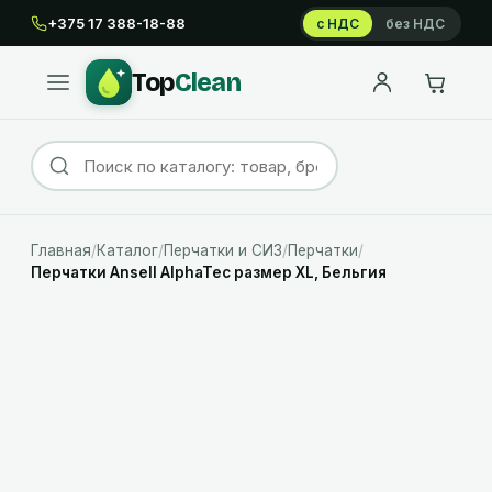
+375 17 388-18-88
с НДС
без НДС
Top
Clean
Главная
/
Каталог
/
Перчатки и СИЗ
/
Перчатки
/
Перчатки Ansell AlphaTec размер XL, Бельгия