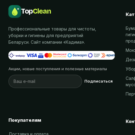
Top
Clean
Кат
Бум
Профессиональные товары для чистоты,
гиг
уборки и гигиены для предприятий
про
Беларуси. Сайт компании «
Кадима
».
Мою
Дез
Убо
Акции, новые поступления и полезные материалы
Салф
Подписаться
мус
Пер
Покупателям
Кон
Доставка и оплата