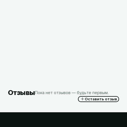
Перчатки КЩС тип 2 размер №9,РФ
2,20
BYN
с НДС
Отзывы
Пока нет отзывов — будьте первым.
Оставить отзыв