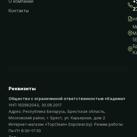
О компании
+
2
Контакты
i
М
М
5
Б
К
Реквизиты
Общество с ограниченной ответственностью «Кадима»
УНП 192962043
, 30.08.2017
Адрес:
Республика Беларусь, Брестская область,
Московский район, г. Брест, ул. Карьерная, дом 2
Интернет-магазин «
TopClean
» (topclean.by)
. Режим работы:
Пн–Пт 8:30–17:30