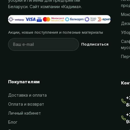
уборки и гигиены для предприятий
про
Беларуси. Сайт компании «
Кадима
».
Мою
Дез
Убо
Акции, новые поступления и полезные материалы
Салф
Подписаться
мус
Пер
Покупателям
Кон
Доставка и оплата
+
Оплата и возврат
8
Личный кабинет
+
9
Блог