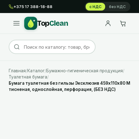
+375 17 388-18-88
с НДС
без НДС
Top
Clean
Главная
/
Каталог
/
Бумажно-гигиеническая продукция
/
Туалетная бумага
/
Бумага туалетная без гильзы Эксклюзив 459х110х80 М
тисненая, однослойная, перфорация, (БЕЗ НДС)