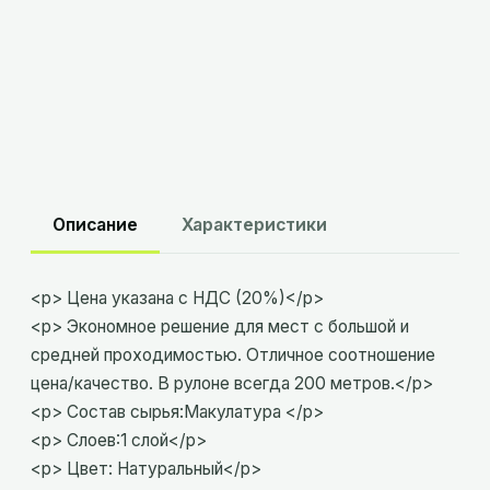
Склад
Минск
:
в наличии
Склад
Брест
:
в наличии
Описание
Характеристики
<p> Цена указана с НДС (20%)</p>
<p> Экономное решение для мест с большой и
средней проходимостью. Отличное соотношение
цена/качество. В рулоне всегда 200 метров.</p>
<p> Состав сырья:Макулатура </p>
<p> Слоев:1 слой</p>
<p> Цвет: Натуральный</p>