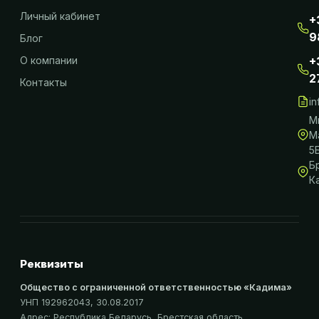
Личный кабинет
+
9
Блог
О компании
+
2
Контакты
i
М
М
5
Б
К
Реквизиты
Общество с ограниченной ответственностью «Кадима»
УНП 192962043
, 30.08.2017
Адрес:
Республика Беларусь, Брестская область,