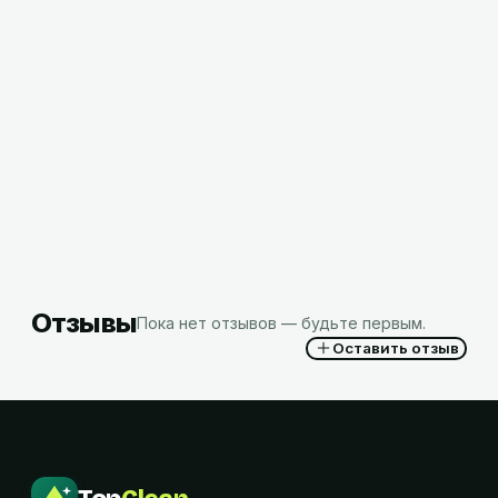
Бумага туалетная 2-слойная Veiro Comfort
TV201 листовая (макулатура), 250 лист/уп,
РФ М
2,42
BYN
с НДС
Отзывы
Пока нет отзывов — будьте первым.
Оставить отзыв