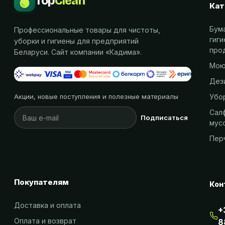
Top
Clean
Кат
Бум
Профессиональные товары для чистоты,
гиг
уборки и гигиены для предприятий
про
Беларуси. Сайт компании «
Кадима
».
Мою
Дез
Убо
Акции, новые поступления и полезные материалы
Салф
Подписаться
мус
Пер
Покупателям
Кон
Доставка и оплата
+
Оплата и возврат
8