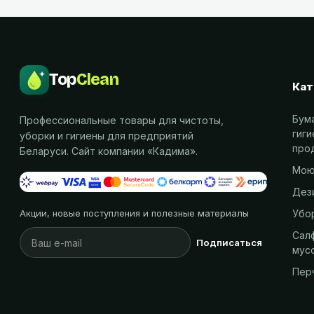
Top
Clean
Кат
Бум
Профессиональные товары для чистоты,
гиг
уборки и гигиены для предприятий
про
Беларуси. Сайт компании «
Кадима
».
Мою
Дез
Убо
Акции, новые поступления и полезные материалы
Салф
Подписаться
мус
Пер