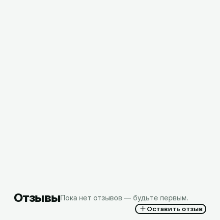
Ложка столовая пластиковая белая, (100шт/
упак)
4,88
BYN
с НДС
Отзывы
Пока нет отзывов — будьте первым.
Оставить отзыв