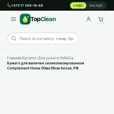
+375 17 388-18-88
с НДС
без НДС
Top
Clean
Главная
/
Каталог
/
Для кухни и HoReCa
/
Бумага для выпечки силиконизированная
Complement Home 50мх38см белая, РФ