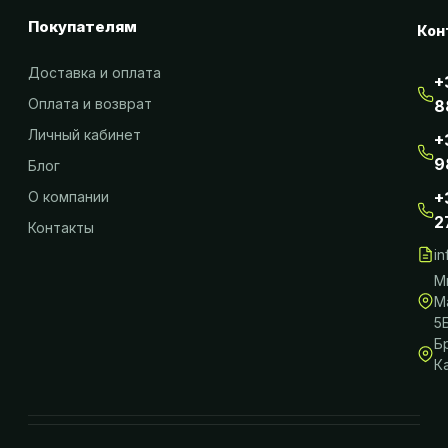
Покупателям
Кон
Доставка и оплата
+
Оплата и возврат
8
Личный кабинет
+
9
Блог
О компании
+
2
Контакты
i
М
М
5
Б
К