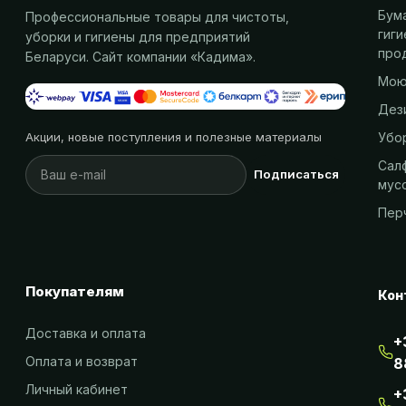
Бум
Профессиональные товары для чистоты,
гиг
уборки и гигиены для предприятий
про
Беларуси. Сайт компании «
Кадима
».
Мою
Дез
Убо
Акции, новые поступления и полезные материалы
Салф
Подписаться
мус
Пер
Покупателям
Кон
Доставка и оплата
+
Оплата и возврат
8
Личный кабинет
+