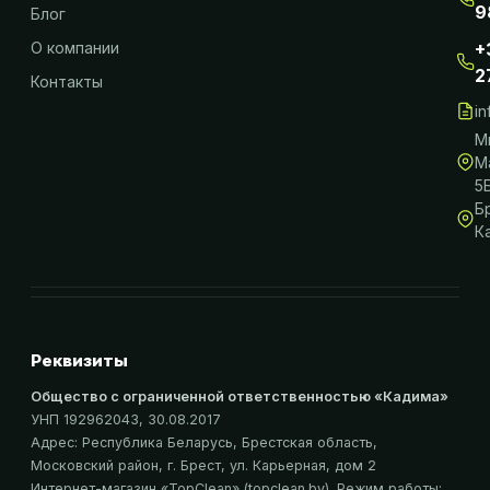
9
Блог
О компании
+
2
Контакты
i
М
М
5
Б
К
Реквизиты
Общество с ограниченной ответственностью «Кадима»
УНП 192962043
, 30.08.2017
Адрес:
Республика Беларусь, Брестская область,
Московский район, г. Брест, ул. Карьерная, дом 2
Интернет-магазин «
TopClean
» (topclean.by)
. Режим работы: