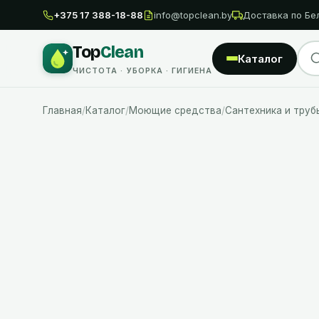
+375 17 388-18-88
info@topclean.by
Доставка по Бе
Top
Clean
Каталог
ЧИСТОТА · УБОРКА · ГИГИЕНА
Главная
/
Каталог
/
Моющие средства
/
Сантехника и труб