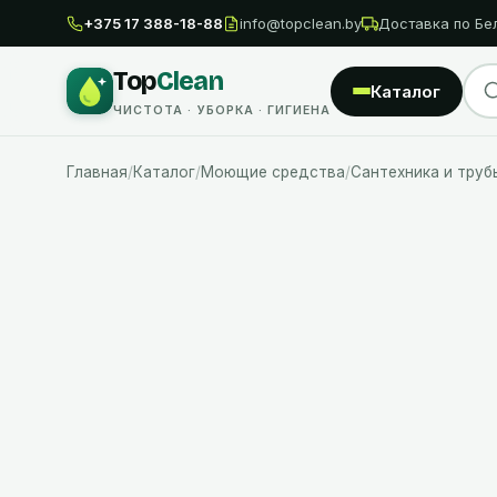
+375 17 388-18-88
info@topclean.by
Доставка по Бе
Top
Clean
Каталог
ЧИСТОТА · УБОРКА · ГИГИЕНА
Главная
/
Каталог
/
Моющие средства
/
Сантехника и труб