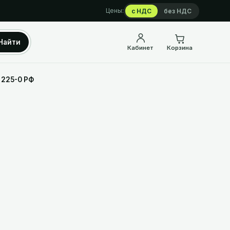
Цены:
с НДС
без НДС
Найти
Кабинет
Корзина
 225-0 РФ