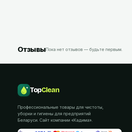
2,58
8,29
BYN
B
с НДС
с НДС
Отзывы
Пока нет отзывов — будьте первым.
Top
Clean
Профессиональные товары для чистоты,
уборки и гигиены для предприятий
Беларуси. Сайт компании «
Кадима
».