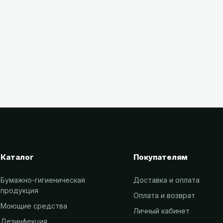
4,66
YN
BYN
с НДС
Каталог
Покупателям
Бумажно-гигиеническая
Доставка и оплата
продукция
Оплата и возврат
Моющие средства
Личный кабинет
Дезинфекция