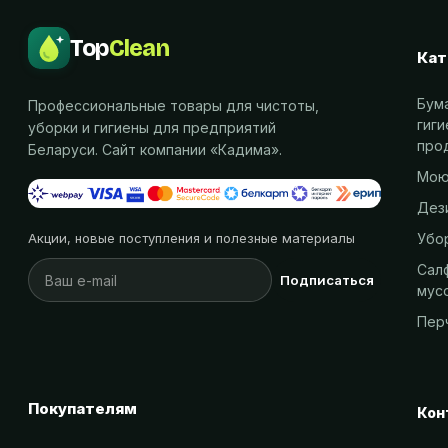
Top
Clean
Кат
Бум
Профессиональные товары для чистоты,
гиг
уборки и гигиены для предприятий
про
Беларуси. Сайт компании «
Кадима
».
Мою
Дез
Убо
Акции, новые поступления и полезные материалы
Салф
Подписаться
мус
Пер
Покупателям
Кон