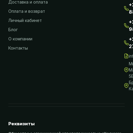
Доставка и оплата
+
Оплата и возврат
8
Личный кабинет
+
9
Блог
О компании
+
2
Контакты
i
М
М
5
Б
К
Реквизиты