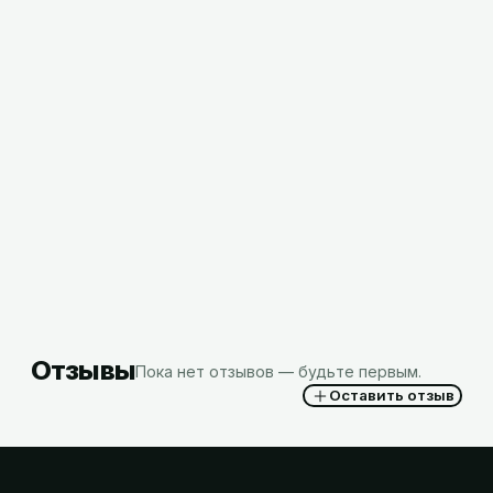
Средство Белизна-гель отбеливающее AJM
5л, РБ
16,56
BYN
с НДС
Отзывы
Пока нет отзывов — будьте первым.
Оставить отзыв