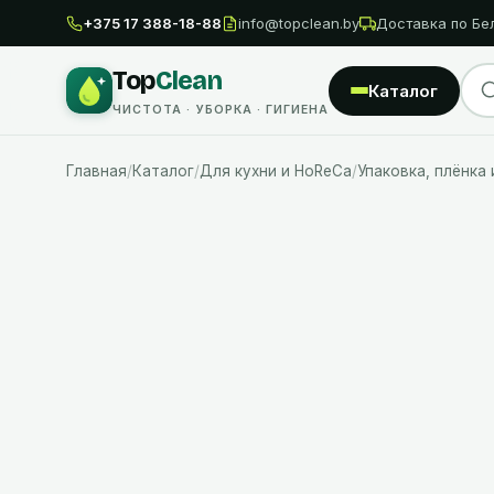
+375 17 388-18-88
info@topclean.by
Доставка по Бе
Top
Clean
Каталог
ЧИСТОТА · УБОРКА · ГИГИЕНА
Главная
/
Каталог
/
Для кухни и HoReCa
/
Упаковка, плёнка 