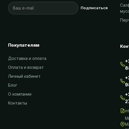
Салф
Подписаться
мус
Пер
Покупателям
Кон
Доставка и оплата
+
Оплата и возврат
8
Личный кабинет
+
9
Блог
О компании
+
2
Контакты
i
М
М