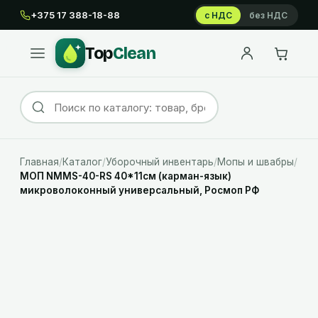
+375 17 388-18-88
с НДС
без НДС
Top
Clean
Главная
/
Каталог
/
Уборочный инвентарь
/
Мопы и швабры
/
МОП NMMS-40-RS 40*11см (карман-язык)
микроволоконный универсальный, Росмоп РФ