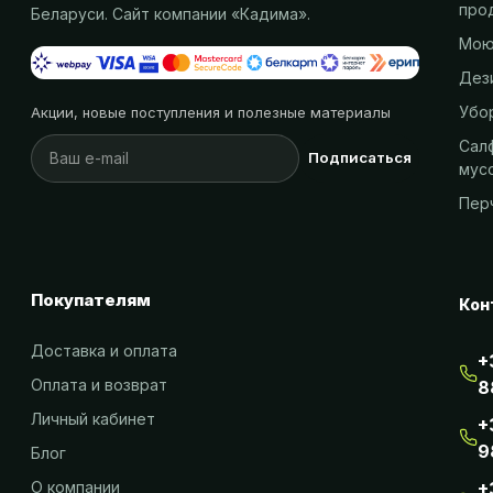
про
Беларуси. Сайт компании «
Кадима
».
Мою
Дез
Убо
Акции, новые поступления и полезные материалы
Салф
Подписаться
мус
Пер
Покупателям
Кон
Доставка и оплата
+
Оплата и возврат
8
Личный кабинет
+
9
Блог
О компании
+