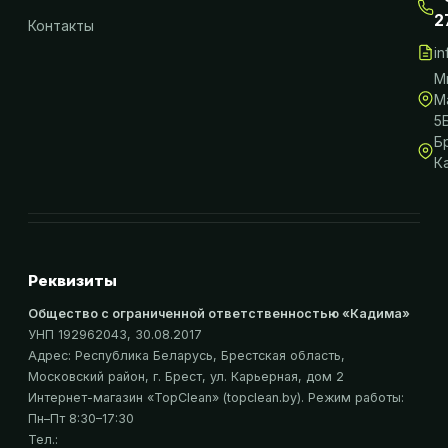
2
Контакты
i
М
М
5
Б
К
Реквизиты
Общество с ограниченной ответственностью «Кадима»
УНП 192962043
, 30.08.2017
Адрес:
Республика Беларусь, Брестская область,
Московский район, г. Брест, ул. Карьерная, дом 2
Интернет-магазин «
TopClean
» (topclean.by)
. Режим работы:
Пн–Пт 8:30–17:30
Тел.: