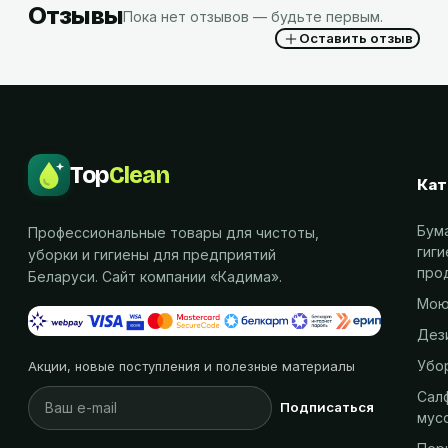
Отзывы
Пока нет отзывов — будьте первым.
Оставить отзыв
Top
Clean
Кат
Бум
Профессиональные товары для чистоты,
гиг
уборки и гигиены для предприятий
про
Беларуси. Сайт компании «
Кадима
».
Мою
Дез
Убо
Акции, новые поступления и полезные материалы
Салф
Подписаться
мус