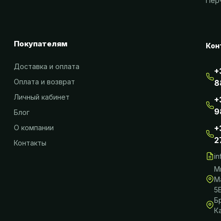
Пер
Покупателям
Кон
Доставка и оплата
+
Оплата и возврат
8
Личный кабинет
+
9
Блог
О компании
+
2
Контакты
i
М
М
5
Б
К