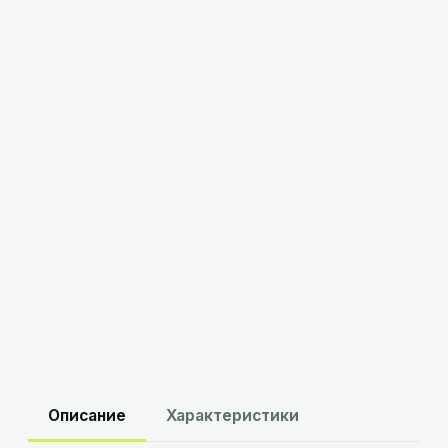
5,76
BYN
с НДС
В корзину
Склад
Минск
:
в наличии
Склад
Брест
:
в наличии
Описание
Характеристики