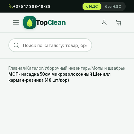
+375 17 388-18-88
с НДС
без НДС
Top
Clean
Главная
/
Каталог
/
Уборочный инвентарь
/
Мопы и швабры
/
МОП- насадка 50см микроволоконный Шенилл
карман-резинка (48 шт/кор)