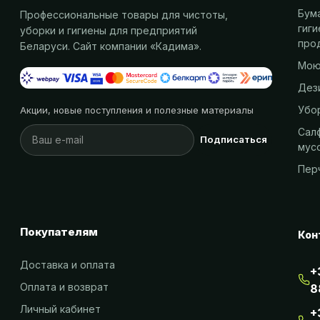
Бум
Профессиональные товары для чистоты,
гиг
уборки и гигиены для предприятий
про
Беларуси. Сайт компании «
Кадима
».
Мою
Дез
Убо
Акции, новые поступления и полезные материалы
Салф
Подписаться
мус
Пер
Покупателям
Кон
Доставка и оплата
+
Оплата и возврат
8
Личный кабинет
+