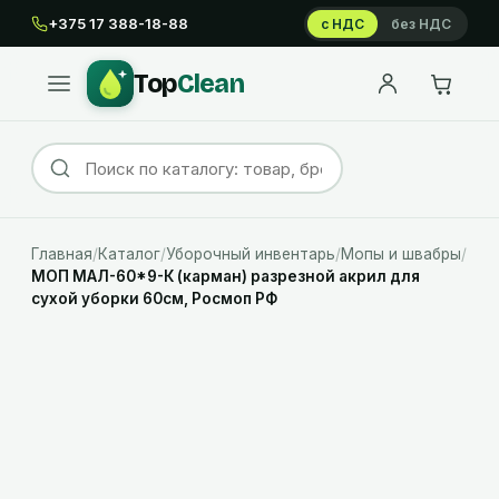
+375 17 388-18-88
с НДС
без НДС
Top
Clean
Главная
/
Каталог
/
Уборочный инвентарь
/
Мопы и швабры
/
МОП МАЛ-60*9-К (карман) разрезной акрил для
сухой уборки 60см, Росмоп РФ