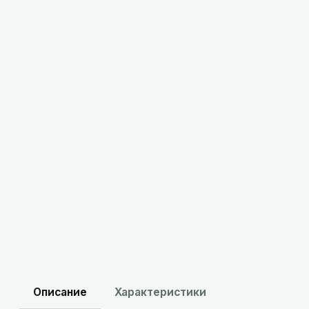
16,09
BYN
с НДС
В корзину
Склад
Минск
:
в наличии
Склад
Брест
:
в наличии
Описание
Характеристики