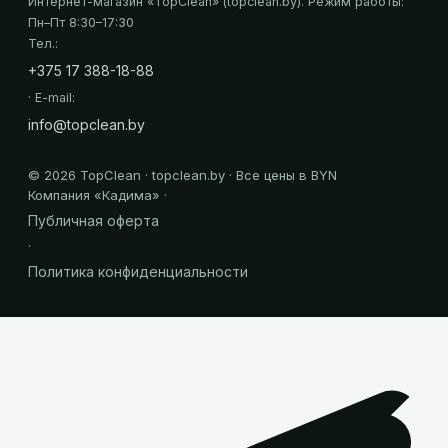
Интернет-магазин «
TopClean
» (topclean.by)
. Режим работы:
Пн–Пт 8:30–17:30
Тел.:
+375 17 388-18-88
· E-mail:
info@topclean.by
©
2026
TopClean · topclean.by · Все цены в BYN
Компания «
Кадима
» ·
Публичная оферта
·
Политика конфиденциальности