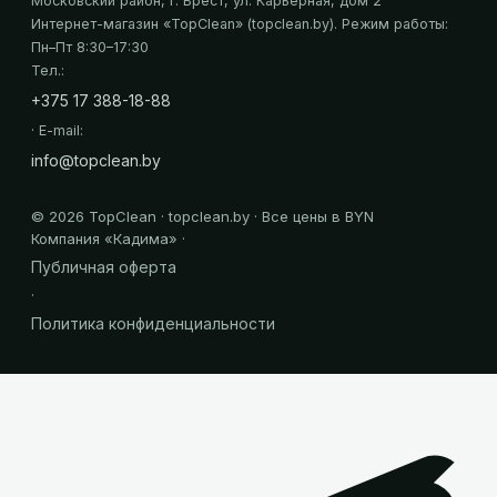
Московский район, г. Брест, ул. Карьерная, дом 2
Интернет-магазин «
TopClean
» (topclean.by)
. Режим работы:
Пн–Пт 8:30–17:30
Тел.:
+375 17 388-18-88
· E-mail:
info@topclean.by
©
2026
TopClean · topclean.by · Все цены в BYN
Компания «
Кадима
» ·
Публичная оферта
·
Политика конфиденциальности