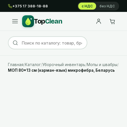
+375 17 388-18-88
с НДС
без НДС
Top
Clean
Главная
/
Каталог
/
Уборочный инвентарь
/
Мопы и швабры
/
МОП 80*13 см (карман-язык) микрофибра, Беларусь