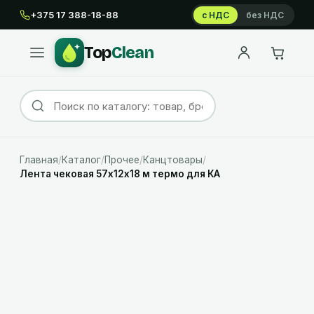
+375 17 388-18-88
с НДС
без НДС
Top
Clean
Главная
/
Каталог
/
Прочее
/
Канцтовары
/
Лента чековая 57х12х18 м термо для КА