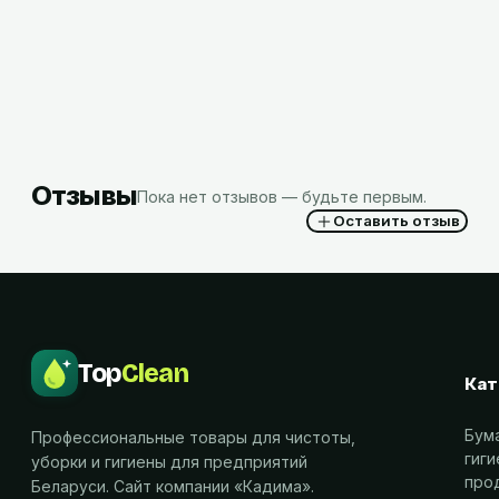
16,19
BYN
с НДС
Отзывы
Пока нет отзывов — будьте первым.
Оставить отзыв
Top
Clean
Кат
Бум
Профессиональные товары для чистоты,
гиг
уборки и гигиены для предприятий
про
Беларуси. Сайт компании «
Кадима
».