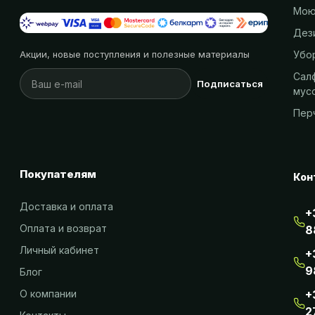
Мою
Дез
Убо
Акции, новые поступления и полезные материалы
Салф
Подписаться
мус
Пер
Покупателям
Кон
Доставка и оплата
+
Оплата и возврат
8
Личный кабинет
+
9
Блог
О компании
+
2