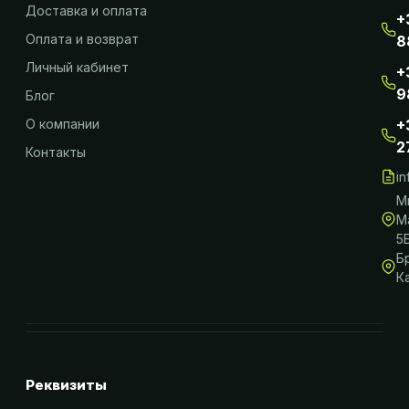
Доставка и оплата
+
Оплата и возврат
8
Личный кабинет
+
9
Блог
О компании
+
2
Контакты
i
М
М
5
Б
К
Реквизиты