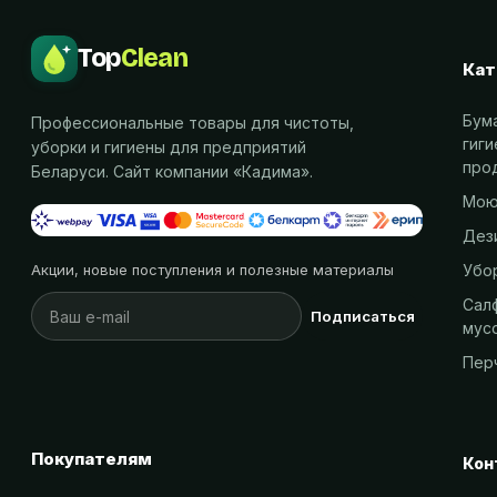
Top
Clean
Кат
Бум
Профессиональные товары для чистоты,
гиг
уборки и гигиены для предприятий
про
Беларуси. Сайт компании «
Кадима
».
Мою
Дез
Убо
Акции, новые поступления и полезные материалы
Салф
Подписаться
мус
Пер
Покупателям
Кон